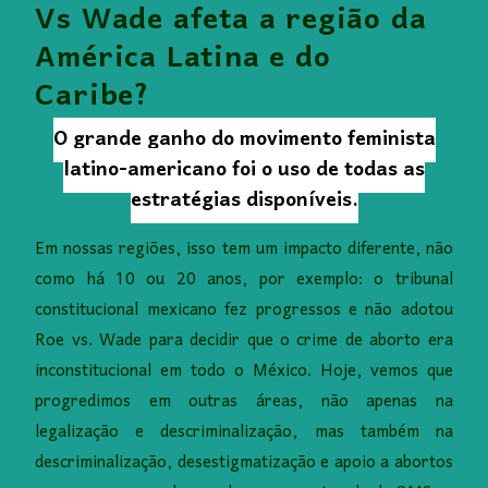
Vs Wade afeta a região da
América Latina e do
Caribe?
O grande ganho do movimento feminista
latino-americano foi o uso de todas as
estratégias disponíveis.
Em nossas regiões, isso tem um impacto diferente, não
como há 10 ou 20 anos, por exemplo: o tribunal
constitucional mexicano fez progressos e não adotou
Roe vs. Wade para decidir que o crime de aborto era
inconstitucional em todo o México. Hoje, vemos que
progredimos em outras áreas, não apenas na
legalização e descriminalização, mas também na
descriminalização, desestigmatização e apoio a abortos